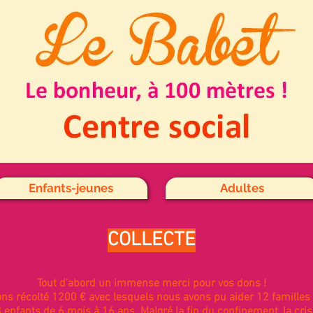
Enfants-jeunes
Adultes
COLLECTE
Tout d'abord un immense merci pour vos dons !
ns récolté 1200 € avec lesquels nous avons pu aider 12 familles e
 enfants de 6 mois à 16 ans. Malgré la fin du confinement, la cris