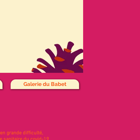
Galerie du Babet
n grande difficulté,
e sanitaire du covid-19